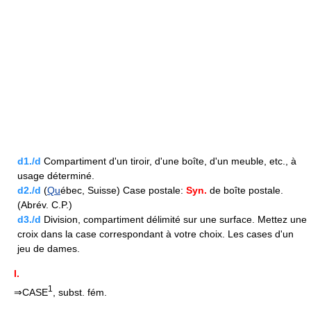
d1./d
Compartiment d'un tiroir, d'une boîte, d'un meuble, etc., à
usage déterminé.
d2./d
(
Qu
ébec, Suisse) Case postale:
Syn.
de boîte postale.
(Abrév. C.P.)
d3./d
Division, compartiment délimité sur une surface. Mettez une
croix dans la case correspondant à votre choix. Les cases d'un
jeu de dames.
I.
1
⇒CASE
, subst. fém.