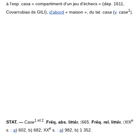
à l'esp.
casa
« compartiment d'un jeu d'échecs » (dep. 1611,
1
Covarrubias ds GILI),
d'abord
« maison », du lat.
casa
(
v
.
case
).
1 et 2
e
STAT. —
Case
.
Fréq. abs. littér. :
665.
Fréq. rel. littér. :
XIX
e
s. :
a
) 602, b) 682; XX
s. :
a
) 982, b) 1 352.