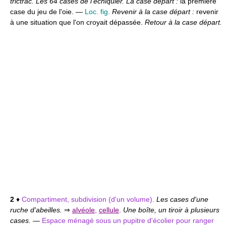
trictrac. Les 64 cases de l'échiquier. La case départ :
la première
case du jeu de l'oie. —
Loc. fig.
Revenir à la case départ :
revenir
à une situation que l'on croyait dépassée.
Retour à la case départ.
2
♦
Compartiment, subdivision (d'un volume).
Les cases d'une
ruche d'abeilles.
⇒
alvéole
,
cellule
.
Une boîte, un tiroir à plusieurs
cases.
—
Espace ménagé sous un pupitre d'écolier pour ranger