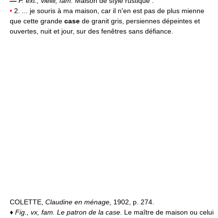
—
P. ext., vieilli, fam.
Maison de style rustique :
•
2. ... je souris à ma maison, car il n'en est pas de plus mienne
que cette grande
case
de granit gris, persiennes dépeintes et
ouvertes, nuit et jour, sur des fenêtres sans défiance.
COLETTE,
Claudine en ménage,
1902, p. 274.
♦
Fig., vx, fam.
Le patron de la case.
Le maître de maison ou celui