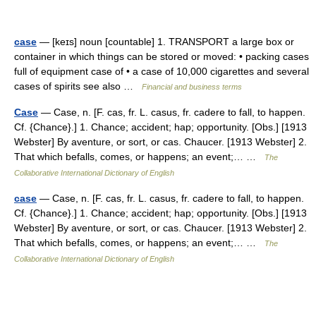
case
— [keɪs] noun [countable] 1. TRANSPORT a large box or
container in which things can be stored or moved: • packing cases
full of equipment case of • a case of 10,000 cigarettes and several
cases of spirits see also …
Financial and business terms
Case
— Case, n. [F. cas, fr. L. casus, fr. cadere to fall, to happen.
Cf. {Chance}.] 1. Chance; accident; hap; opportunity. [Obs.] [1913
Webster] By aventure, or sort, or cas. Chaucer. [1913 Webster] 2.
That which befalls, comes, or happens; an event;… …
The
Collaborative International Dictionary of English
case
— Case, n. [F. cas, fr. L. casus, fr. cadere to fall, to happen.
Cf. {Chance}.] 1. Chance; accident; hap; opportunity. [Obs.] [1913
Webster] By aventure, or sort, or cas. Chaucer. [1913 Webster] 2.
That which befalls, comes, or happens; an event;… …
The
Collaborative International Dictionary of English