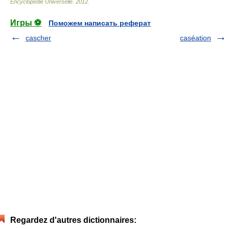
Encyclopédie Universelle
.
2012
.
Игры ⚽
Поможем написать реферат
cascher
caséation
Regardez d'autres dictionnaires: