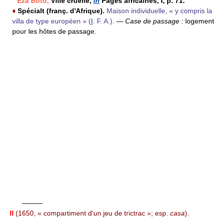
Eza Boto,
Ville cruelle,
in
Pages africaines, I, p. 71.
♦
Spécialt
(franç. d'Afrique).
Maison individuelle, « y compris la
villa de type européen » (
I
. F. A.).
—
Case de passage :
logement
pour les hôtes de passage.
———
II
(1650, « compartiment d'un jeu de trictrac »; esp.
casa
).