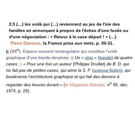
2.5
(…) les voilà qui (…) reviennent au jeu de l'oie des
familles en annonçant à propos de l'échec d'une fusée ou
d'une négociation : « Retour à la case départ ! » (…)
Pierre Daninos,
la France prise aux mots, p. 30-31.
e
b
(XX
).
Espace souvent rectangulaire qui constitue l'unité
graphique d'une bande dessinée.
||
Un «
strip
»
(
bande
)
de quatre
cases.
||
« Pour une fois un auteur
(Philippe Druillet)
de B. D. qui
ne fait pas de petites cases, qui aime la S. F.
(
science-fiction
),
qui
bouleverse l'architecture graphique et qui fait des dessins à
o
regarder des heures durant »
(
le Magazine littéraire,
n
95, déc.
1974, p. 29).