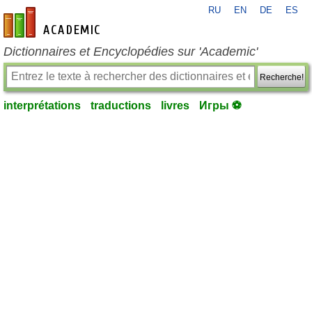
RU
EN
DE
ES
fr-academic.com
Dictionnaires et Encyclopédies sur 'Academic'
Recherche!
interprétations
traductions
livres
Игры ⚽