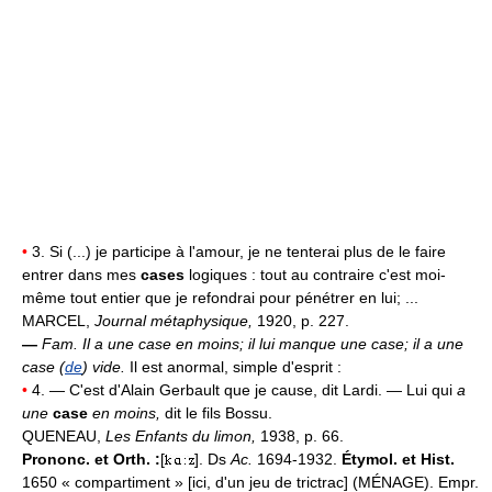
•
3. Si (...) je participe à l'amour, je ne tenterai plus de le faire
entrer dans mes
cases
logiques : tout au contraire c'est moi-
même tout entier que je refondrai pour pénétrer en lui; ...
MARCEL,
Journal métaphysique,
1920, p. 227.
—
Fam.
Il a une case en moins; il lui manque une case; il a une
case (
de
) vide.
Il est anormal, simple d'esprit :
•
4. — C'est d'Alain Gerbault que je cause, dit Lardi. — Lui qui
a
une
case
en moins,
dit le fils Bossu.
QUENEAU,
Les Enfants du limon,
1938, p. 66.
Prononc. et Orth. :
[
]. Ds
Ac.
1694-1932.
Étymol. et Hist.
1650 « compartiment » [ici, d'un jeu de trictrac] (MÉNAGE). Empr.