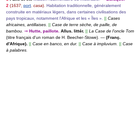
2
(1637;
port
.
casa
).
Habitation traditionnelle, généralement
construite en matériaux légers, dans certaines civilisations des
pays tropicaux, notamment l'Afrique et les « Îles ».
||
Cases
africaines, antillaises.
||
Case de terre sèche, de paille, de
bambou.
⇒
Hutte, paillote.
Allus. littér.
||
La Case de l'oncle Tom
(titre français d'un roman de H. Beecher-Stowe).
—
(Franç.
d'Afrique).
||
Case en banco, en dur.
||
Case à impluvium.
||
Case
à palabres.