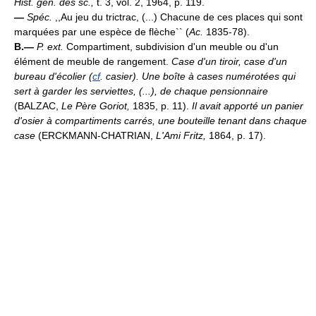
Hist. gén. des sc.,
t. 3, vol. 2, 1964, p. 119.
—
Spéc.
,,Au jeu du trictrac, (...) Chacune de ces places qui sont
marquées par une espèce de flèche`` (
Ac.
1835-78).
B.—
P. ext.
Compartiment, subdivision d'un meuble ou d'un
élément de meuble de rangement.
Case d'un tiroir, case d'un
bureau d'écolier (
cf
. casier).
Une boîte à cases numérotées qui
sert à garder les serviettes, (...), de chaque pensionnaire
(BALZAC,
Le Père Goriot,
1835, p. 11).
Il avait apporté un panier
d'osier à compartiments carrés, une bouteille tenant dans chaque
case
(ERCKMANN-CHATRIAN,
L'Ami Fritz,
1864, p. 17).