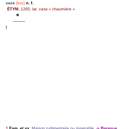
case
[kɑz]
n. f.
ÉTYM.
1265; lat.
casa
« chaumière ».
❖
———
I
1
Fam. et vx.
Maison rudimentaire ou misérable.
⇒
Baraque.