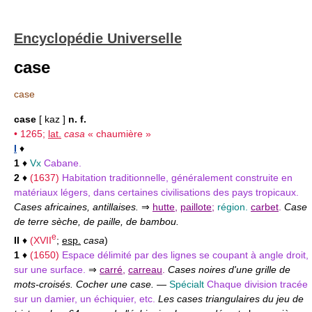
Encyclopédie Universelle
case
case
case
[ kaz ]
n. f.
• 1265;
lat.
casa
« chaumière »
I
♦
1
♦
Vx
Cabane.
2
♦
(1637)
Habitation traditionnelle, généralement construite en
matériaux légers, dans certaines civilisations des pays tropicaux.
Cases africaines, antillaises.
⇒
hutte
,
paillote
;
région.
carbet
.
Case
de terre sèche, de paille, de bambou.
e
II
♦
(
XVII
;
esp.
casa
)
1
♦
(1650)
Espace délimité par des lignes se coupant à angle droit,
sur une surface.
⇒
carré
,
carreau
.
Cases noires d'une grille de
mots-croisés. Cocher une case.
—
Spécialt
Chaque division tracée
sur un damier, un échiquier, etc.
Les cases triangulaires du jeu de