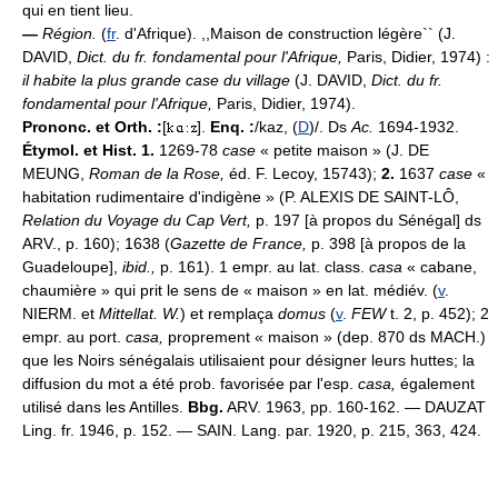
qui en tient lieu.
—
Région.
(
fr
. d'Afrique). ,,Maison de construction légère`` (J.
DAVID,
Dict. du fr. fondamental pour l'Afrique,
Paris, Didier, 1974) :
il habite la plus grande case du village
(J. DAVID,
Dict. du fr.
fondamental pour l'Afrique,
Paris, Didier, 1974).
Prononc. et Orth. :
[
].
Enq. :
/kaz, (
D
)/. Ds
Ac.
1694-1932.
Étymol. et Hist. 1.
1269-78
case
« petite maison » (J. DE
MEUNG,
Roman de la Rose,
éd. F. Lecoy, 15743);
2.
1637
case
«
habitation rudimentaire d'indigène » (P. ALEXIS DE SAINT-LÔ,
Relation du Voyage du Cap Vert,
p. 197 [à propos du Sénégal] ds
ARV., p. 160); 1638 (
Gazette de France,
p. 398 [à propos de la
Guadeloupe],
ibid.,
p. 161). 1 empr. au lat. class.
casa
« cabane,
chaumière » qui prit le sens de « maison » en lat. médiév. (
v
.
NIERM. et
Mittellat. W.
) et remplaça
domus
(
v
.
FEW
t. 2, p. 452); 2
empr. au port.
casa,
proprement « maison » (dep. 870 ds MACH.)
que les Noirs sénégalais utilisaient pour désigner leurs huttes; la
diffusion du mot a été prob. favorisée par l'esp.
casa,
également
utilisé dans les Antilles.
Bbg.
ARV. 1963, pp. 160-162. — DAUZAT
Ling. fr. 1946, p. 152. — SAIN. Lang. par. 1920, p. 215, 363, 424.