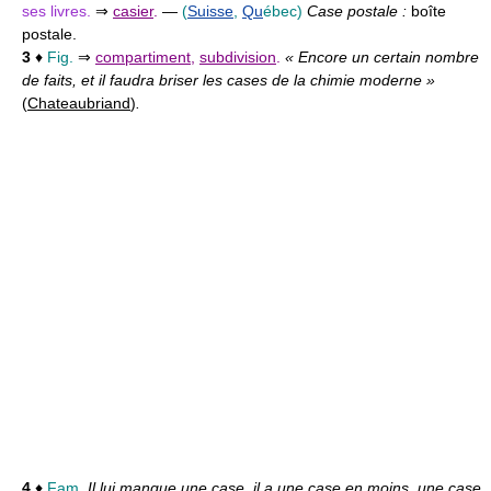
ses livres.
⇒
casier
.
—
(
Suisse
,
Qu
ébec)
Case postale :
boîte
postale.
3
♦
Fig.
⇒
compartiment
,
subdivision
.
« Encore un certain nombre
de faits, et il faudra briser les cases de la chimie moderne »
(
Chateaubriand
)
.
4
♦
Fam.
Il lui manque une case, il a une case en moins, une case