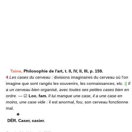
Taine,
Philosophie de l'art, t. II, IV, II, III, p. 159.
4
Les cases du cerveau :
divisions imaginaires du cerveau où l'on
imagine que sont rangés les souvenirs, les connaissances, etc.
||
Il
a un cerveau bien organisé, avec toutes ses petites cases bien en
ordre.
— ☑
Loc. fam.
Il lui manque une case, il a une case en
moins, une case vide :
il est anormal, fou; son cerveau fonctionne
mal.
❖
DÉR.
Caser, casier.