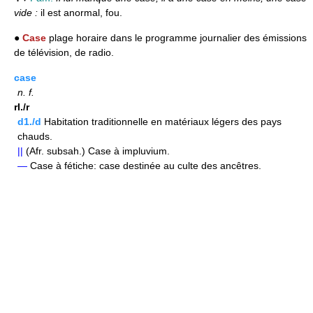
vide :
il est anormal, fou.
●
Case
plage horaire dans le programme journalier des émissions
de télévision, de radio.
case
n.
f.
rI./r
d1./d
Habitation traditionnelle en matériaux légers des pays
chauds.
||
(Afr. subsah.) Case à impluvium.
—
Case à fétiche: case destinée au culte des ancêtres.