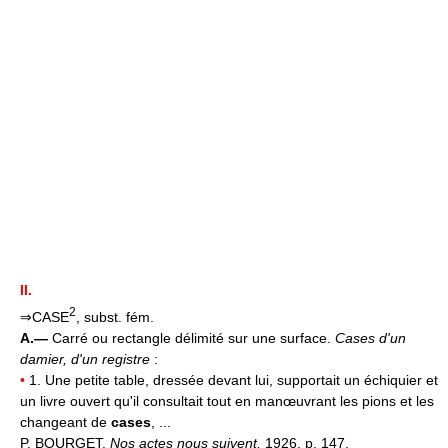
II.
2
⇒CASE
, subst. fém.
A.—
Carré ou rectangle délimité sur une surface.
Cases d'un
damier, d'un registre
:
•
1. Une petite table, dressée devant lui, supportait un échiquier et
un livre ouvert qu'il consultait tout en manœuvrant les pions et les
changeant de
cases
, ...
P. BOURGET,
Nos actes nous suivent,
1926, p. 147.